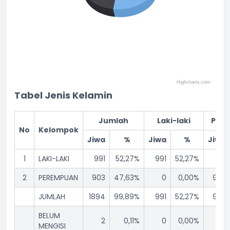
Highcharts.com
End of interactive chart.
Tabel Jenis Kelamin
Jumlah
Laki-laki
Per
No
Kelompok
Jiwa
%
Jiwa
%
Jiwa
1
LAKI-LAKI
991
52,27%
991
52,27%
0
2
PEREMPUAN
903
47,63%
0
0,00%
903
JUMLAH
1894
99,89%
991
52,27%
903
BELUM
2
0,11%
0
0,00%
0
MENGISI