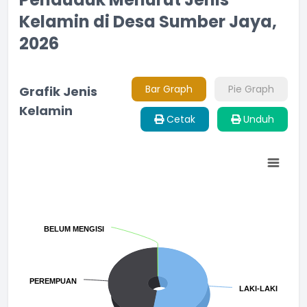
Kelamin di Desa Sumber Jaya,
2026
Bar Graph
Pie Graph
Grafik Jenis
Kelamin
Cetak
Unduh
Chart
Pie chart with 3 slices.
BELUM MENGISI
BELUM MENGISI
PEREMPUAN
PEREMPUAN
LAKI-LAKI
LAKI-LAKI